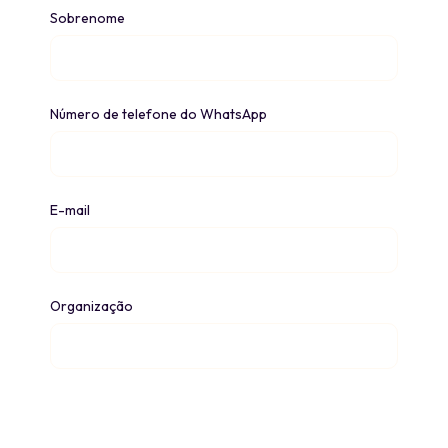
Sobrenome
Número de telefone do WhatsApp
E-mail
Organização
O Bio usa estas informações apenas para falar
diretamente com você sobre nossos produtos,
serviços, ofertas e eventos. Para obter informações